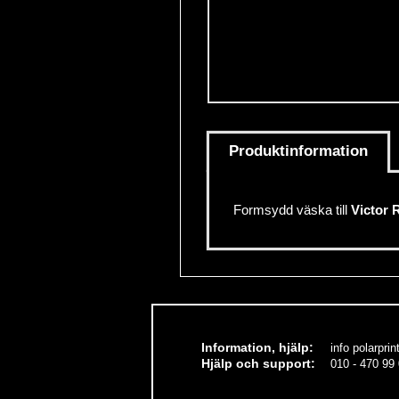
Övriga Hjälpmed
Punkt-/Daisypro
Utförsäljning
Produktinformation
Formsydd väska till
Victor 
Information, hjälp:
info polarprin
Hjälp och
support
:
010 - 470 99