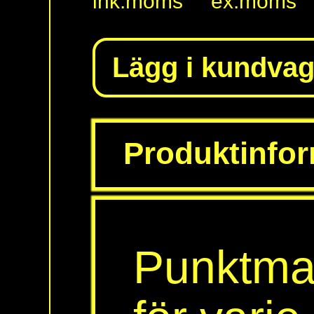
Information, hjälp:
info polarprint.se
010 - 470 99 00
Hjälp och
support
:
Till toppen