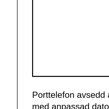
Manualer & filer
Porttelefon avsedd
att användas
tillsammans med
anpassad dator.
Avsikten är att en
dövblind person
skall kunna
kommunicera med
personer som ringer