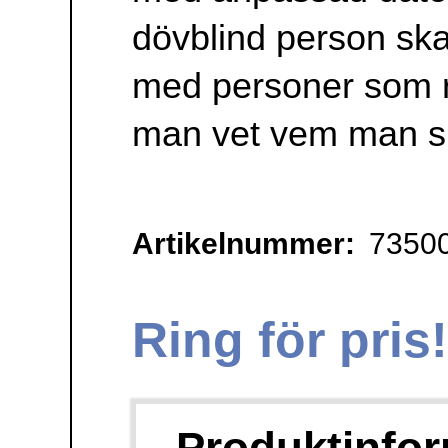
på dörren så att
man vet vem man
släpper in.
Porttelefonen består
av en
utomhusterminal
med tangentbord
och teckenfönster,
en inomhusdel med
anslutning till dator
samt ett nytt
Windowsbaserat
program för datorn.