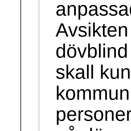
kabel mellan
utomhusdelen och
datorn. Ansluts till
serieport på datorn.
Information, hjälp:
info polarprint.se
010 - 470 99 00
Hjälp och
support
: