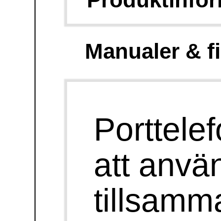
När någon ringer på
dörren svarar den
dövblinda med hjälp
av porttelefonen.
Personen utanför
dörren skriver på
utomhusterminalen
och den dövblinda
läser på sin
anpassade dator.
Enkel installation
med endast en