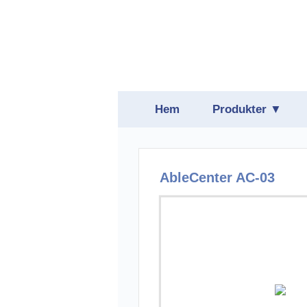
Hem
Produkter ▼
Belysning
Daisyspelare
AbleCenter AC-03
Förstoring
Hjälpmedelspro
Hörsel
Läsmaskiner oc
Punktskrift