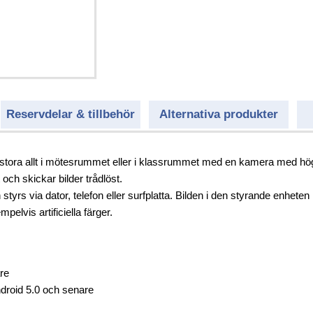
el
uktion
Reservdelar & tillbehör
Alternativa produkter
tora allt i mötesrummet eller i klassrummet med en kamera med hög
och skickar bilder trådlöst.
yrs via dator, telefon eller surfplatta. Bilden i den styrande enheten
lvis artificiella färger.
re
droid 5.0 och senare