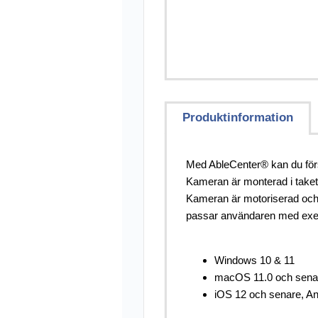
Övriga Hjälpmed
Punkt-/Daisyprod
Utförsäljning
Produktinformation
Med AbleCenter® kan du förs
Kameran är monterad i taket 
Kameran är motoriserad och st
passar användaren med exempe
Windows 10 & 11
macOS 11.0 och sena
iOS 12 och senare, An