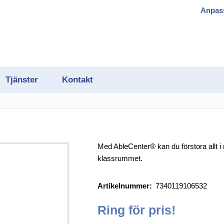
Anpas
Tjänster
Kontakt
Med AbleCenter® kan du förstora allt i
klassrummet.
gram
Artikelnummer:
7340119106532
h OCR
Ring för pris!