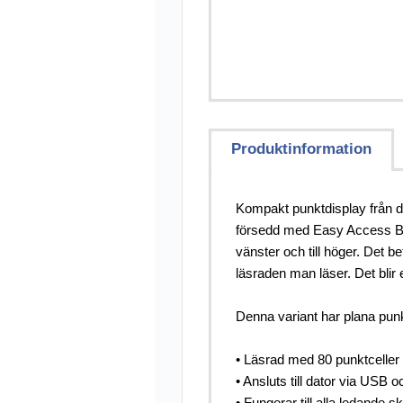
Övriga Hjälpmed
Punkt-/Daisyprod
Utförsäljning
Produktinformation
Kompakt punktdisplay från de
försedd med Easy Access Bar,
vänster och till höger. Det 
läsraden man läser. Det blir
Denna variant har plana punk
• Läsrad med 80 punktceller 
• Ansluts till dator via USB 
• Fungerar till alla ledand