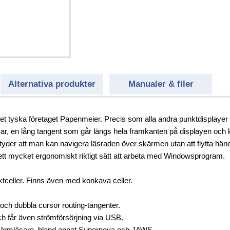
el
uktion
Alternativa produkter
Manualer & filer
t tyska företaget Papenmeier. Precis som alla andra punktdisplayer i
 en lång tangent som går längs hela framkanten på displayen och kan
betyder att man kan navigera läsraden över skärmen utan att flytta hän
 ett mycket ergonomiskt riktigt sätt att arbeta med Windowsprogram.
tceller. Finns även med konkava celler.
och dubbla cursor routing-tangenter.
och får även strömförsörjning via USB.
e skärmläsare, bland annat Supernova och JAWS.