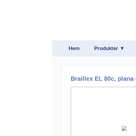
Hem
Produkter ▼
Belysning
Daisyspelare
Braillex EL 80c, plana 
Förstoring
Hjälpmedelspro
Hörsel
Läsmaskiner oc
Punktskrift