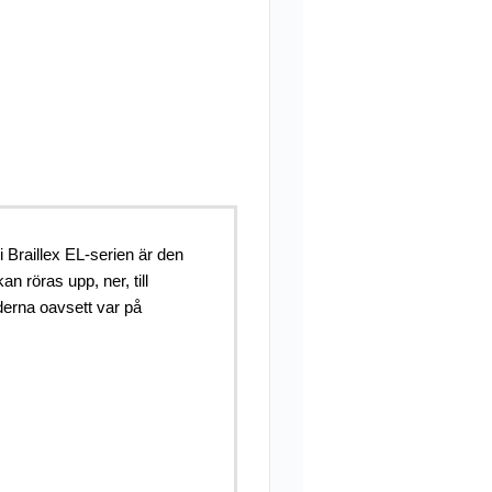
 Braillex EL-serien är den
 röras upp, ner, till
derna oavsett var på