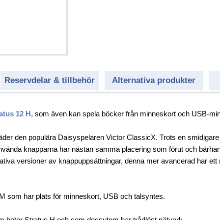
el
uktion
Reservdelar & tillbehör
Alternativa produkter
atus 12 H
, som även kan spela böcker från minneskort och USB-minn
träder den populära Daisyspelaren Victor ClassicX. Trots en smidiga
nvända knapparna har nästan samma placering som förut och bärhand
rnativa versioner av knappuppsättningar, denna mer avancerad har e
 M som har plats för minneskort, USB och talsyntes.
om heter Stratus H och som dessutom har trådlöst nätverk.