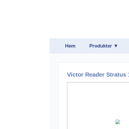
Hem
Produkter ▼
Belysning
Daisyspelare
Victor Reader Stratus 
Förstoring
Hjälpmedelspro
Hörsel
Läsmaskiner oc
Punktskrift