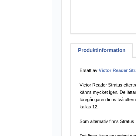
Övriga Hjälpmed
Punkt-/Daisyprod
Utförsäljning
Produktinformation
Ersatt av
Victor Reader Str
Victor Reader Stratus efter
känns mycket igen. De lätta
föregångaren finns två alte
kallas 12.
Som alternativ finns Stratus
Det finns även en variant s