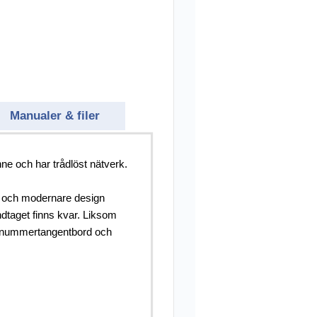
Manualer & filer
e och har trådlöst nätverk.
re och modernare design
taget finns kvar. Liksom
tt nummertangentbord och