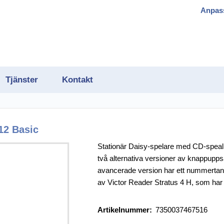
Anpas
Tjänster
Kontakt
12 Basic
Stationär Daisy-spelare med CD-spealr
två alternativa versioner av knappupps
gram
avancerade version har ett nummertang
av Victor Reader Stratus 4 H, som har 
h OCR
Artikelnummer:
7350037467516