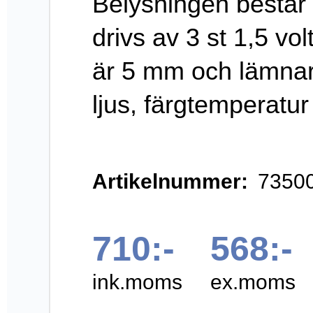
batterier. Dioden är
5 mm och lämnar
ett starkt och kallt
vitt ljus,
färgtemperatur c:a
5000 K.
Batterierna håller för
50-60 timmars
användning.
Förstoringsglasen