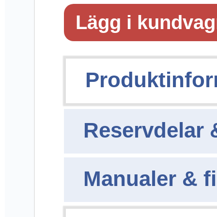
är tänkta för mobil
användning och
levereras med ett
mjukt tygfodral som
skyddar mot repor
vid transport.
Strömbrytaren som
används för att slå
på belysningen är
mörkt blå, en
mycket god kontrast
till de i övrigt vita