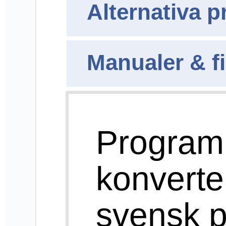
Windows 8 (8.1),
Windows 10.
Denna version
hanterar flera mallar
för punktskrift i vilka
styrkoder hanteras.
Tabeller kan
konverteras.
Utskriftsformat
(radlängd och antal
rader per sida) kan
väljas och