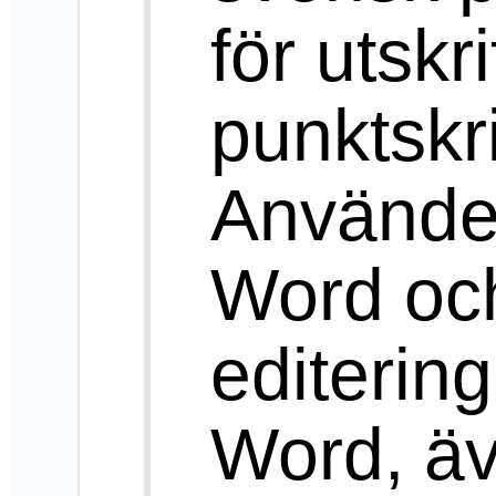
sidnummer
hanteras. Det går
att få
punktskriftsvisning
på skärmen. Det går
att välja svensk
kortskrift (förkortat
punktskrift).
Fotnoter i Word
hanteras och det
går att skriva in text
med ett emulerat 6-