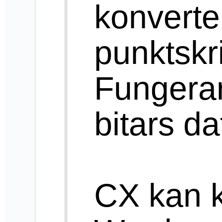
punkts
punkttangentbord.
Information, hjälp:
info polarprint.se
010 - 470 99 00
Hjälp och
support
:
Till toppen