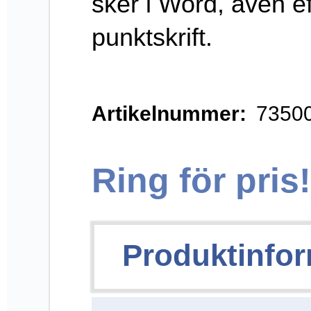
konvertering till
punktskrift.
Fungerar till 64-
bitars datorer.
CX kan köras i
Wordversionerna
2007, 2010, 2013
och 2016.
CX finns för
Windows 7,