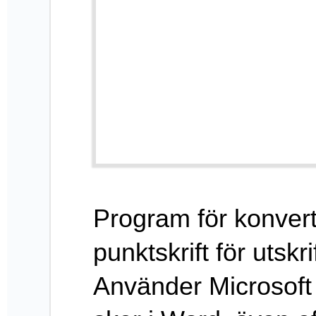
Alternativa produkter
Manualer & filer
Program för
konvertering till bra
svensk punktskrift
för utskrift på
punktskrivare.
Använder Microsoft
Word och all
editering sker i
Word, även efter