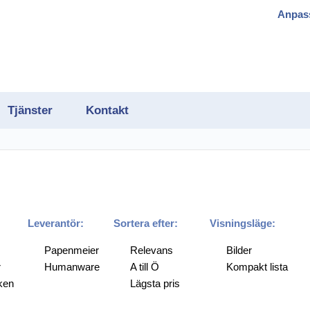
Anpas
Tjänster
Kontakt
gram
Leverantör:
Sortera efter:
Visningsläge:
Papenmeier
Relevans
Bilder
r
Humanware
A till Ö
Kompakt lista
h OCR
ken
Lägsta pris