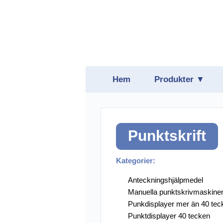
Hem
Produkter ▼
Belysning
Daisyspelare
Punktskrift
Förstoring
Hjälpmedelspro
Kategorier:
Hörsel
Anteckningshjälpmedel
Manuella punktskrivmaskine
Läsmaskiner oc
Punkdisplayer mer än 40 tec
Punktdisplayer 40 tecken
Punktskrift