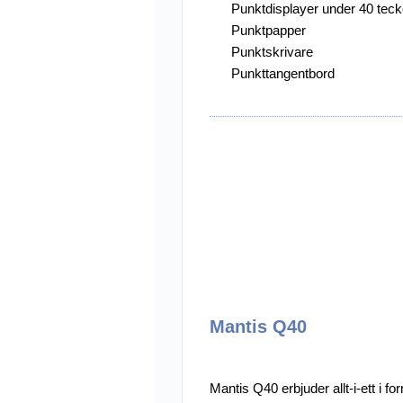
Punktdisplayer under 40 tec
Punktpapper
Övriga Hjälpmed
Punktskrivare
Punkt-/Daisyprod
Punkttangentbord
Utförsäljning
Mantis Q40
Mantis Q40 erbjuder allt-i-ett i f