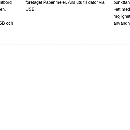
ntbord
företaget Papenmeier. Ansluts till dator via
punkttan
en.
USB.
i-ett me
möjlighet
USB och
användni
för