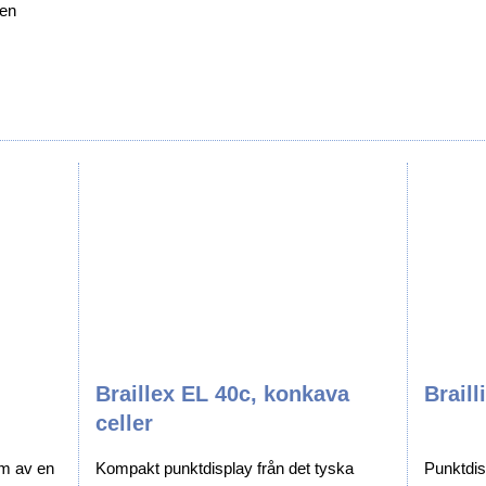
ken
el
uktion
Braillex EL 40c, konkava
Braill
celler
orm av en
Kompakt punktdisplay från det tyska
Punktdis