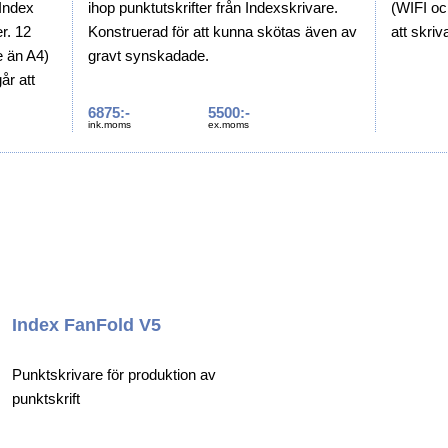
 Index
ihop punktutskrifter från Indexskrivare.
(WIFI oc
r. 12
Konstruerad för att kunna skötas även av
att skriv
e än A4)
gravt synskadade.
år att
ackning
6875:-
5500:-
ink.moms
ex.moms
Index FanFold V5
Punktskrivare för produktion av
punktskrift