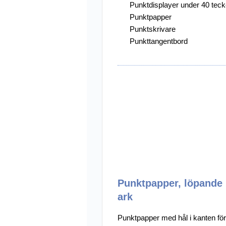
Punktdisplayer under 40 tec
Punktpapper
Övriga Hjälpmed
Punktskrivare
Punkt-/Daisyprod
Punkttangentbord
Utförsäljning
Punktpapper, löpande
ark
Punktpapper med hål i kanten för