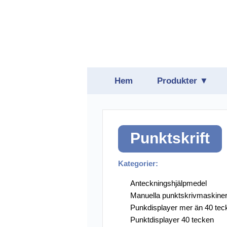
Hem
Produkter ▼
Belysning
Daisyspelare
Punktskrift
Förstoring
Hjälpmedelspro
Kategorier:
Hörsel
Anteckningshjälpmedel
Manuella punktskrivmaskine
Läsmaskiner oc
Punkdisplayer mer än 40 tec
Punktdisplayer 40 tecken
Punktskrift