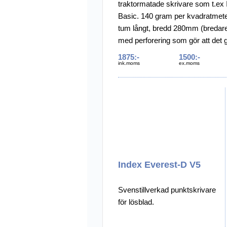
traktormatade skrivare som t.ex
Basic. 140 gram per kvadratmete
tum långt, bredd 280mm (bredar
med perforering som gör att det g
riva bort arkmatningshålen. Förp
1875:-
1500:-
om 1000 ark.
ink.moms
ex.moms
Index Everest-D V5
Svenstillverkad punktskrivare
för lösblad.