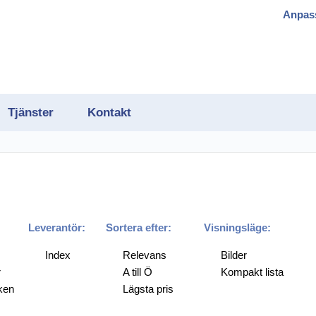
Anpas
Tjänster
Kontakt
gram
Leverantör:
Sortera efter:
Visningsläge:
Index
Relevans
Bilder
r
A till Ö
Kompakt lista
h OCR
ken
Lägsta pris