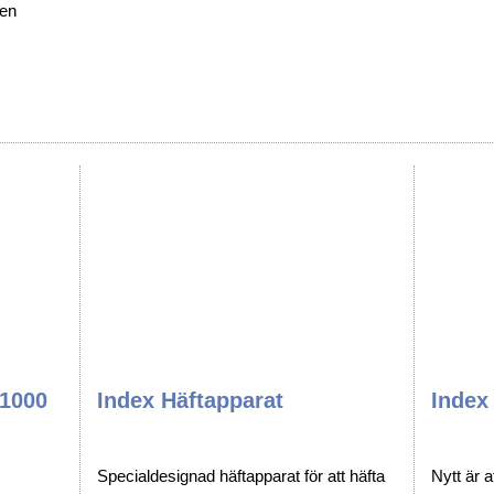
ken
el
uktion
 1000
Index Häftapparat
Index
Specialdesignad häftapparat för att häfta
Nytt är a