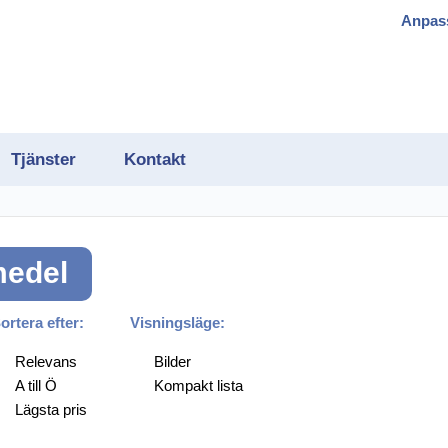
Anpas
Tjänster
Kontakt
medel
gram
ortera efter:
Visningsläge:
Relevans
Bilder
A till Ö
Kompakt lista
h OCR
Lägsta pris