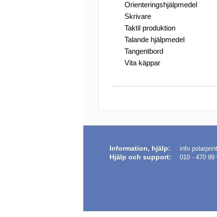
Orienteringshjälpmedel
Skrivare
Övriga Hjälpmed
Taktil produktion
Punkt-/Daisyprod
Talande hjälpmedel
Tangentbord
Utförsäljning
Vita käppar
Information, hjälp:
info polarprin
Hjälp och
support
:
010 - 470 99