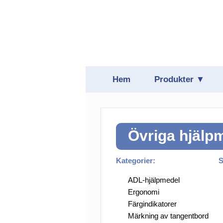
Hem
Produkter ▼
Belysning
Daisyspelare
Övriga hjälp
Förstoring
Hjälpmedelspro
Kategorier:
S
Hörsel
ADL-hjälpmedel
Ergonomi
Läsmaskiner oc
Färgindikatorer
Märkning av tangentbord
Punktskrift