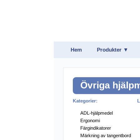
Hem
Produkter ▼
Belysning
Daisyspelare
Övriga hjälp
Förstoring
Hjälpmedelspro
Kategorier:
L
Hörsel
ADL-hjälpmedel
Ergonomi
Läsmaskiner oc
Färgindikatorer
Märkning av tangentbord
Punktskrift