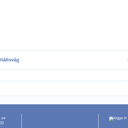
el
uktion
shållsvåg
t.se
 00