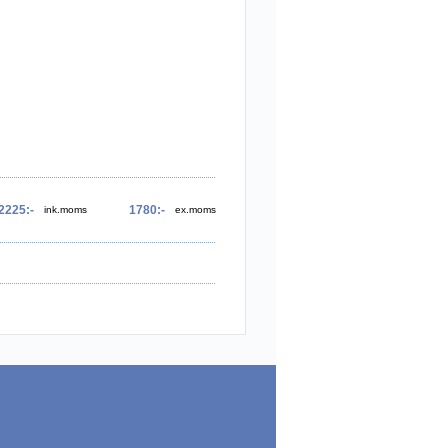
2225:-
1780:-
ink.moms
ex.moms