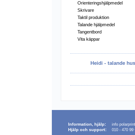
Orienteringshjälpmedel
Skrivare
Övriga Hjälpmed
Taktil produktion
Punkt-/Daisyprod
Talande hjälpmedel
Tangentbord
Utförsäljning
Vita käppar
Heidi - talande hu
Information, hjälp:
info polarprin
Hjälp och
support
:
010 - 470 99