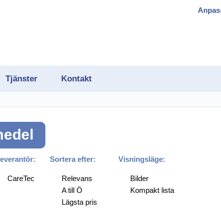
Anpas
Tjänster
Kontakt
medel
gram
everantör:
Sortera efter:
Visningsläge:
CareTec
Relevans
Bilder
A till Ö
Kompakt lista
h OCR
Lägsta pris