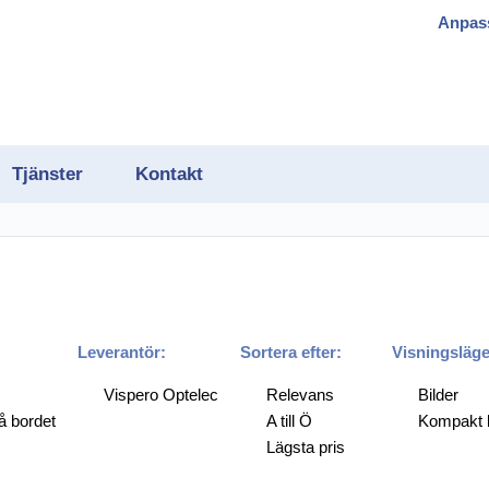
Anpas
Tjänster
Kontakt
gram
Leverantör:
Sortera efter:
Visningsläge
Vispero Optelec
Relevans
Bilder
å bordet
A till Ö
Kompakt l
h OCR
Lägsta pris