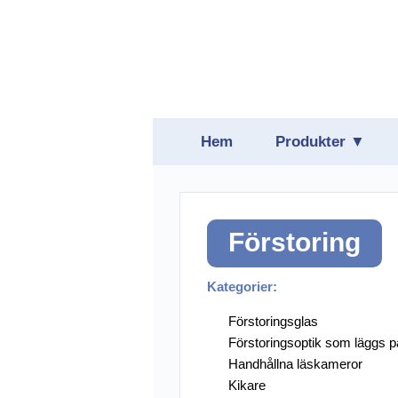
Hem
Produkter ▼
Belysning
Daisyspelare
Förstoring
Förstoring
Hjälpmedelspro
Kategorier:
Hörsel
Förstoringsglas
Förstoringsoptik som läggs p
Läsmaskiner oc
Handhållna läskameror
Kikare
Punktskrift