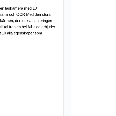
len läskamera med 10"
skärm och OCR Med den stora
kärmen, den enkla hanteringen
till tal från en hel A4-sida erbjuder
 10 alla egenskaper som
terfinns på ett större stationärt
system.