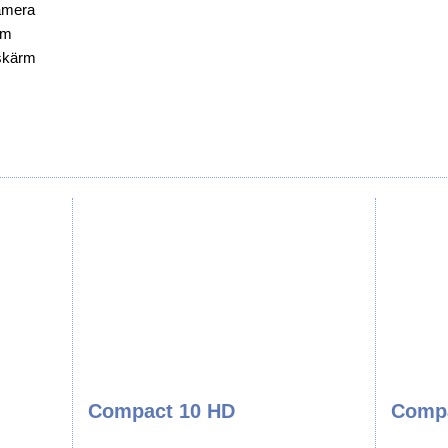
amera
rm
el
skärm
uktion
Compact 10 HD
Comp