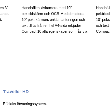
en 8"
Handhållen läskamera med 10"
Handhål
an du
pekbildskärm och OCR Med den stora
pekbild
t.
10" pekskärmen, enkla hanteringen och
10" peks
text till tal från en hel A4-sida erbjuder
och text 
Compact 10 alla egenskaper som fås via
Compact
ett större stationärt Läs-TV system.
normalt å
Läs-TV 
Traveller HD
Effektivt förstoringssystem.