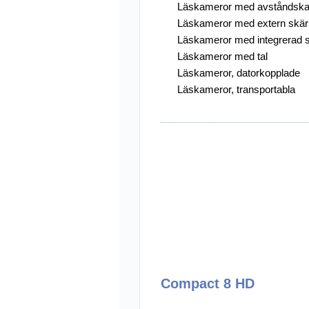
Läskameror med avståndsk
Läskameror med extern skä
Övriga Hjälpmed
Läskameror med integrerad 
Punkt-/Daisyprod
Läskameror med tal
Läskameror, datorkopplade
Utförsäljning
Läskameror, transportabla
Compact 8 HD