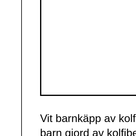
Produktinformation
Vit barnkäpp av
kolfiber.
Vit teknikkäpp för
barn gjord av
kolfiberarmerad
plast. Ej hopvikbar.
Kan förses med en
mängd olika
doppskor, men