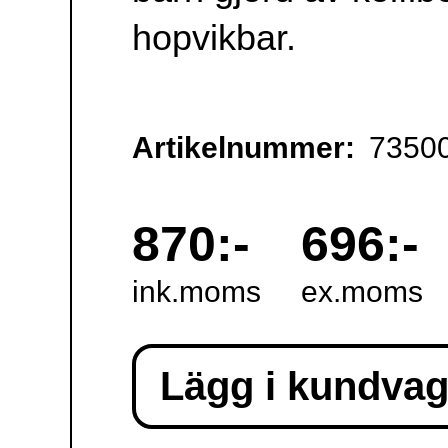
levereras normalt
med "Roller Tip", en
rullande doppsko
med kullager som är
tänkt att föras längs
marken.
Längd 110 cm.
Information, hjälp:
info polarprint.se
010 - 470 99 00
Hjälp och
support
: